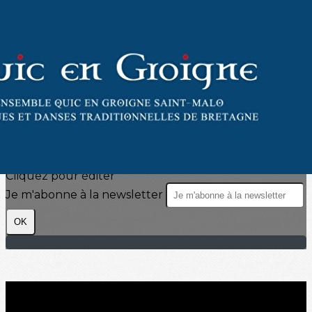
Exporter les lignes sélectionnées
Exporter toutes les colonnes
Exporter uniquement les colonnes affichées
Menu
?>
Images de la page d'accueil
Cliquez pour éditer
Texte, bouton et/ou inscription à la newsletter
Cliquez pour éditer
Je m'abonne à la newsletter
OK
Ajoutez un logo, un bouton, des réseaux sociaux