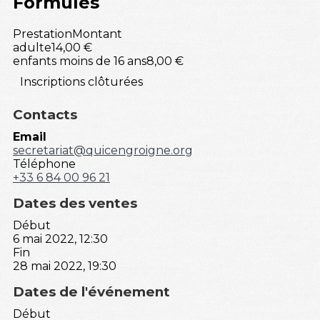
Formules
Prestation
Montant
adulte
14,00 €
enfants moins de 16 ans
8,00 €
Inscriptions clôturées
Contacts
Email
secretariat@quicengroigne.org
Téléphone
+33 6 84 00 96 21
Dates des ventes
Début
6 mai 2022, 12:30
Fin
28 mai 2022, 19:30
Dates de l'événement
Début