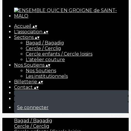
Cliquez pour éditer
Accueil
▴
▾
L'association
▴
▾
Sections
▴
▾
Bagad / Bagadig
Cercle / Cerclig
Cercle enfants / Cercle loisirs
L'atelier couture
Nos Soutiens
▴
▾
Nos Soutiens
Les institutionnels
Billetterie
▴
▾
Contact
▴
▾
Se connecter
Bagad / Bagadig
Cercle / Cerclig